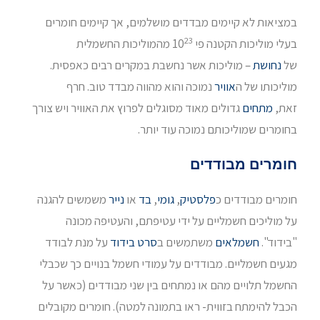
במציאות לא קיימים מבדדים מושלמים, אך קיימים חומרים
23
בעלי מוליכות הקטנה פי 10
מהמוליכות החשמלית
של
נחושת
– מוליכות אשר נחשבת במקרים רבים כאפסית.
מוליכותו של ה
אוויר
נמוכה והוא מהווה מבדד טוב. חרף
זאת,
מתחים
גדולים מאוד מסוגלים לפרוץ את האוויר ויש צורך
בחומרים שמוליכותם נמוכה עוד יותר.
חומרים מבודדים
חומרים מבודדים כ
פלסטיק
,
גומי
,
בד
או
נייר
משמשים להגנה
על מוליכים חשמליים על ידי עטיפתם, והעטיפה מכונה
"בידוד".
חשמלאים
משתמשים ב
סרט בידוד
על מנת לבודד
מגעים חשמליים. מבודדים על עמודי חשמל בנויים כך שכבלי
החשמל תלויים מהם או נמתחים בין שני מבודדים (כאשר על
הכבל להימתח בזווית- ראו בתמונה למטה). חומרים מקובלים