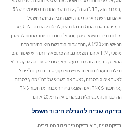
סוג ,אמצעי ההגנה מפני חשמול. אם אמצעי ההגנה מפני חשמול
,במבנה הוא ,TT ,"הגנה" ,אז נדרשת התנגדות מינימלית של 5
אוהם ונדרשת הארקת יסוד. ישנה טבלה בחוק החשמל
,המפרטת את ההתנגדות הנדרשת לפי גודל החיבור. לדוגמא
מבנה ובו לוח חשמל p.v.c. ,והמא"ז הגבוה ביותר מתחת למפסק
הראשי הוא 20*1 A ,ההתנגדות הנדרשת היא בחיבור תלת
מופעי ,1.74 אוהם. תוצאה גבוהה מתוצאה זו תדרוש שיפור טיב
ההארקה. במידה והוכח כי נעשו מאמצים לשיפור ההארקה ,ללא
הצלחה והמבנה הוא חדש ויש הארקת יסוד ,בודק חח"י יכול
לאשר איפוס המבנה ,כאשר אם השנאי של חח"י מחוץ למבנה
,אז חיבור TNCS ואם השנאי בתוך המבנה ,אז חיבור TNS.
ההתנגדות המכסימלית במקרים אלה היא 20 אוהם.
בדיקה שנייה להגדלת חיבור חשמל
בדיקה שניה ,היא בדיקת טיב בידוד המוליכים: