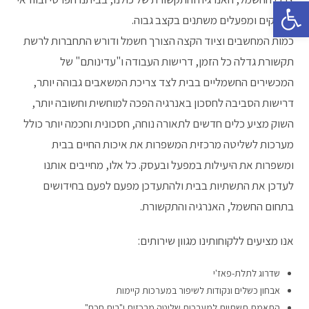
פתח סרגל נגישות
בעסקים ומפעלים משתנים בקצב גבוה.
כמות המחשבים וציוד הקצה הצורך חשמל ודורש התחברות לרשת
תקשורת גדלה כל הזמן, דרישות העבודה ו"עדינותם" של
המכשירים החשמליים בבית לצד צריכת המשאבים גבוהה יותר,
דרישות הסביבה לחסכון באנרגיה הפכה למוחשית וחשובה יותר,
השוק מציע כלים חדשים לתאורה נוחה, חסכונית וחכמה יותר כולל
מערכות לשליטה מרכזית המשפרות את איכות החיים בבית
ומשפרות את היעילות במפעל ובעסק. כל אלו, מחייבים אותנו
לעדכן את התשתיות בבית ולהתעדכן מפעם לפעם בחידושים
בתחום החשמל, האנרגיה והתקשורת.
אנו מציעים ללקוחותינו מגוון שירותים:
שדרוג לתלת-פאז'י
אבחון כשלים ונקודות לשיפור במערכות קיימות
התאמת תשתיות למערכות שליטה מרכזית ו"בית חכם"