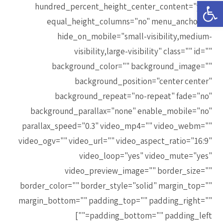
פתח סרגל נגישות
hundred_percent_height_center_content="yes"
equal_height_columns="no" menu_anchor=""
hide_on_mobile="small-visibility,medium-
visibility,large-visibility" class="" id=""
background_color="" background_image=""
background_position="center center"
background_repeat="no-repeat" fade="no"
background_parallax="none" enable_mobile="no"
parallax_speed="0.3" video_mp4="" video_webm=""
video_ogv="" video_url="" video_aspect_ratio="16:9"
video_loop="yes" video_mute="yes"
video_preview_image="" border_size=""
border_color="" border_style="solid" margin_top=""
margin_bottom="" padding_top="" padding_right=""
padding_bottom="" padding_left=""]