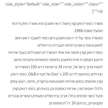
rule_style="default" rule_size="" rule_color="" class=""
id=""]
משרד כספי דואק קורן ושות' רואי חשבון הוא משרד ותיק ודינמי
הפועל משנת 1988.
המשרד נוסד על ידי רואה חשבון ניסן כספי לשעבר ראש החוג
לחשבונאות באוניברסיטה העברית בירושלים.
כספי דואק קורן מהווה את אחד המשרדים המובילים בענף שירותי
הייעוץ העסקי וראיית החשבון בתחומי התשתיות ותכניות מימון
לטווח ארוך בישראל, מדורג 34 ברשימת דרוג 100 המשרדים
הגדולים בהתאם לדרוג Dan' s 100 של חברת D&B. כספי דואק
קורן מתמחה במתן שירותי חשבונאות וביקורת, מיסוי, ייעוץ עסקי
כלכלי ואסטרטגי, שירותי נאמנות וכן בגיוס הון. כספי דואק קורן
פועל בשני סניפים בתל-אביב ובירושלים ומעסיק כעשרים עובדים
מקצועיים, ביניהם 16 רו"ח מוסמכים.