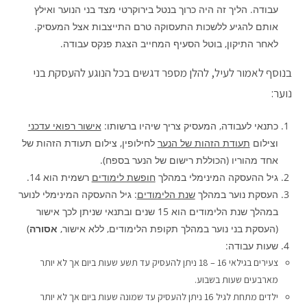
עבודה. הליך זה היה כרוך בנטל בירוקרטי מצד בני הנוער ואילץ
אותם להגיע ללשכות התעסוקה טרם התייצבות אצל המעסיק.
לאחר התיקון, בוטל הסעיף המחייב הצגת פנקס עבודה.
בנוסף לאמור לעיל, להלן מספר דגשים בכל הנוגע להעסקת בני
נוער:
כתנאי לעבודה, המעסיק צריך שיהיו ברשותו:
אישור רפואי עדכני
וצילום
תעודת הזהות של הנער
לחילופין, צילום תעודת הזהות של
אחד מהוריו (הכוללת רישום של הנער בספח).
גיל ההעסקה המינימלי במהלך
חופשת לימודים
רשמית הוא 14.
העסקת נוער במהלך
שנת הלימודים
: גיל ההעסקה המינימלי לנוער
במהלך שנת הלימודים הוא 15 שנים ובתנאי שניתן לכך אישור
(העסקת בני נוער במהלך תקופת הלימודים, ללא אישור,
אסורה
)
שעות עבודה:
צעירים בגילאי 16 – 18 ניתן להעסיק עד תשע שעות ביום אך לא יותר
מארבעים שעות בשבוע.
ילדים מתחת לגיל 16 ניתן להעסיק עד שמונה שעות ביום אך לא יותר