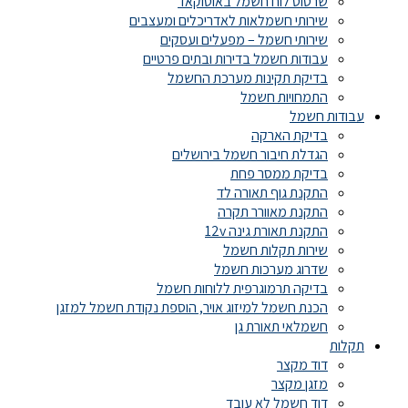
שרטוט לוח חשמל באוטוקאד
שירותי חשמלאות לאדריכלים ומעצבים
שירותי חשמל – מפעלים ועסקים
עבודות חשמל בדירות ובתים פרטיים
בדיקת תקינות מערכת החשמל
התמחויות חשמל
עבודות חשמל
בדיקת הארקה
הגדלת חיבור חשמל בירושלים
בדיקת ממסר פחת
התקנת גוף תאורה לד
התקנת מאוורר תקרה
התקנת תאורת גינה 12v
שירות תקלות חשמל
שדרוג מערכות חשמל
בדיקה תרמוגרפית ללוחות חשמל
הכנת חשמל למיזוג אויר, הוספת נקודת חשמל למזגן
חשמלאי תאורת גן
תקלות
דוד מקצר
מזגן מקצר
דוד חשמל לא עובד