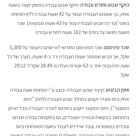
היקף שבוע וחודש עבודה:
היקף שבוע עבודה במשק יקוצר בשעה
אחת, כך ששבוע העבודה יעמוד על 42 שעות עבודה ללא הפחתה
בשכר (עד כה שבוע העבודה עמד על 43 שעות שבועיות). שכר
השעה יחושב על בסיס של 182 שעות לחודש עבודה.
שכר מינימום:
שכר המינימום החודשי לא ישתנה ויעמוד על 5,300
שקל, אך מכיוון שמספר שעות העבודה ירד ב-4 שעות, הערך של כל
שעה יהיה גבוה יותר ב-63 אגורות ויעלה מ-28.49 שקל ל-29.12
שקל.
אופן הביצוע:
קיצור שבוע העבודה יבוצע ע"י הפחתת שעת עבודה
אחת ביום מוגדר וקבוע במהלך שבוע העבודה (להלן: "היום
המקוצר"). היום המקוצר ייקבע בהתאם לצורכי העבודה וככל הניתן
בהתחשב בבקשות ובצורכי העובדים, גם במקומות עבודה שבהם
עובדים במשמרות. עובד שיידרש לעבוד בשעה המופחתת ביום
המקוצר עקב צורכי העבודה, תשולם לו תמורה בגין עבודה בשעות