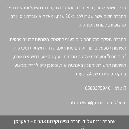
קבלן חשמל שטרן, היא חברה המתמחה בעבודות חשמל ותקשורת. את
החברה הקים אשר שטרן לפני כ-20 שנה, ומאז היא צוברת ניסיון רב,
מקצועיות, לקוחות ומוניטין.
החברה עוסקת בכל התחומים בענף החשמל: תשתיות לבנייה פרטית,
תשתיות למפעלים ופרוייקטים מסחריים, שדרוג תשתיות ומערכות,
"בית חכם" ומערכות שליטה מרכזית, יעוץ מקצועי בנושאי תאורה,
תשתיות תקשורת וחסכון באנרגיה ועוד. וכמובן טיפול זריז ומקצועי
בתקלות, שירות של 24 שעות.
טלפון:
0503375940
דוא"ל:
shtern361@gmail.com
אתר זה נבנה על ידי חברת
בנייה וקידום אתרים – האקרמן